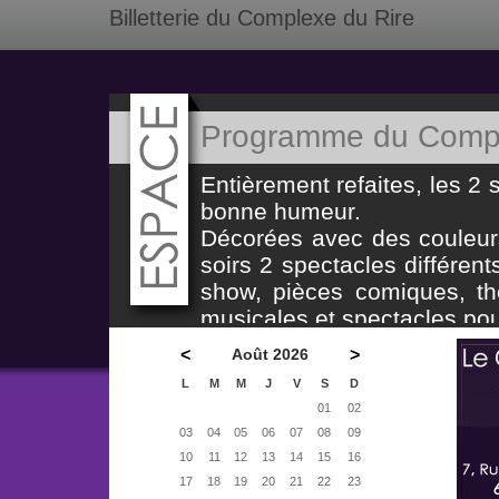
Billetterie du Complexe du Rire
Programme du Compl
Entièrement refaites, les 2 s
bonne humeur.
Décorées avec des couleurs 
soirs 2 spectacles différe
show, pièces comiques, thé
musicales et spectacles pou
Le 'Complexe' propose un 
<
Août 2026
>
et un bar à tapas ouvert dès
L
M
M
J
V
S
D
Le cadre est chaleureux, le
01
02
vitaminés et les spectacles
03
04
05
06
07
08
09
10
11
12
13
14
15
16
17
18
19
20
21
22
23